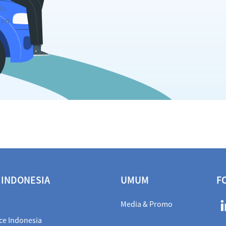
da
dan
 INDONESIA
UMUM
F
Media & Promo
ce Indonesia