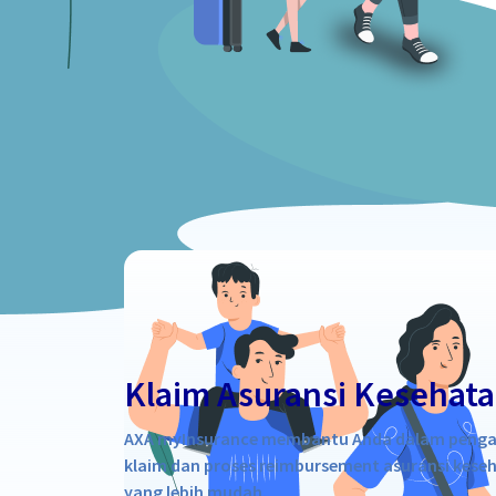
Klaim Asuransi Kesehat
AXA myInsurance membantu Anda dalam penga
klaim dan proses reimbursement asuransi kese
yang lebih mudah.