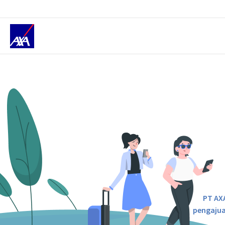
AJUKAN KLAIM
PT AX
pengajua