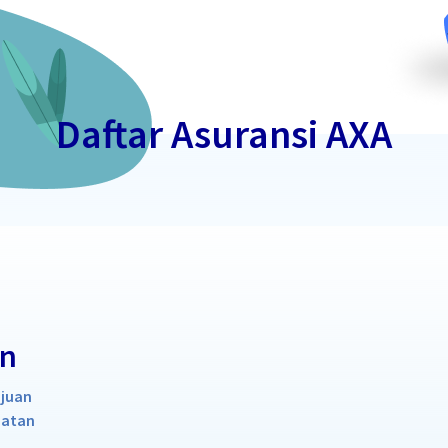
Daftar Asuransi AXA
an
juan
hatan