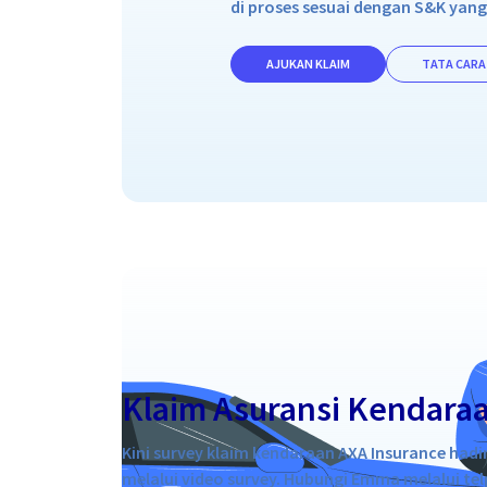
di proses sesuai dengan S&K yang
AJUKAN KLAIM
TATA CARA
Klaim Asuransi Kendara
Kini survey klaim kendaraan AXA Insurance hadi
melalui video survey. Hubungi Emma melalui te