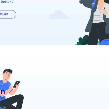
 berlaku.
 KLAIM
an
r
lpon