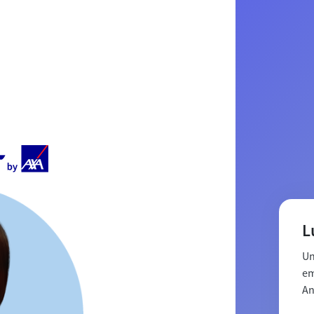
L
Un
em
An