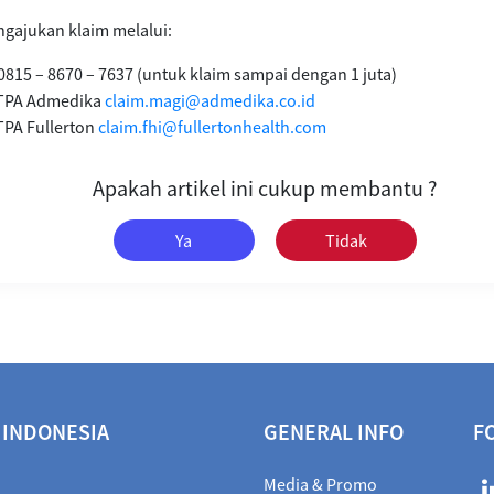
gajukan klaim melalui:
0815 – 8670 – 7637 (untuk klaim sampai dengan 1 juta)
k TPA Admedika
claim.magi@admedika.co.id
TPA Fullerton
claim.fhi@fullertonhealth.com
Apakah artikel ini cukup membantu ?
Ya
Tidak
 INDONESIA
GENERAL INFO
F
Media & Promo