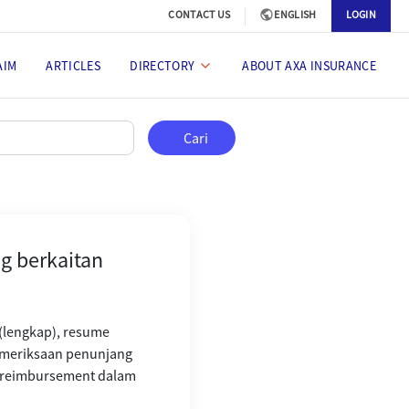
CONTACT US
ENGLISH
LOGIN
AIM
ARTICLES
DIRECTORY
ABOUT AXA INSURANCE
aitan dengan COVID-19?
Cari
g berkaitan
 (lengkap), resume
 pemeriksaan penunjang
 reimbursement dalam