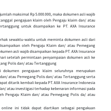
is adalah kode sebelum tanda strip
Masukkan nomor kartu (16 digit, diawa
jumlah maksimal Rp 5.000.000, maka dokumen asli wajib
oh: G0001234-… → G0001234
Contoh: 8012345678901234
 tanggal pengajuan klaim oleh Pengaju klaim dan/ atau
rtanggung untuk disampaikan ke PT. AXA Insurance
elepon
*
Email
*
berhak sewaktu-waktu untuk meminta dokumen asli dari
disampaikan oleh Pengaju Klaim dan/ atau Pemegang
kumen asli wajib disampaikan kepada PT. AXA Insurance
Lahir
*
 hari setelah permintaan penyampaian dokumen asli ke
ang Polis dan/ atau Tertanggung
ri dokumen pengajuan klaim seluruhnya merupakan
dan/ atau Pemegang Polis dan/ atau Tertanggung serta
aim yang diajukan (Max IDR 5Jt dalam Rupiah)
*
pat ditarik kembali kepada PT. AXA Insurance Indonesia
an/ atau investigasi terhadap kebenaran informasi pada
eh Pengaju Klaim dan/ atau Pemegang Polis da/ atau
 : Jika pengajuan klaim di atas Rp 5.000.000, silakan diajukan menggunaka
ke Third-party administrator (TPA) masing-masing.
Cara Pengajuan Klaim 
online ini tidak dapat diartikan sebagai pengakuan
000