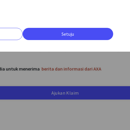
Verifikasi Teks
Setuju
 membaca dan menyetujui
Pernyataan Kuasa dan Persetujuan D
dia untuk menerima
berita dan informasi dari AXA
Ajukan Klaim