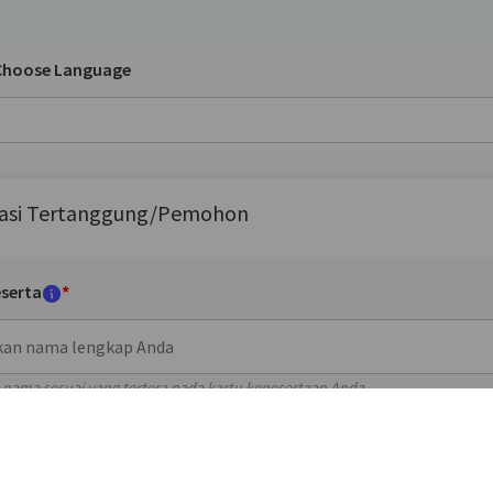
 Choose Language
asi Tertanggung/Pemohon
serta
*
nama sesuai yang tertera pada kartu kepesertaan Anda.
olis
*
Nomor Peserta (Nomor Kartu)