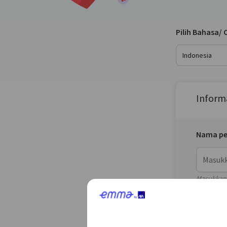
Pilih Bahasa/
Indonesia
Inform
Nama pe
Masukkan 
Nomor p