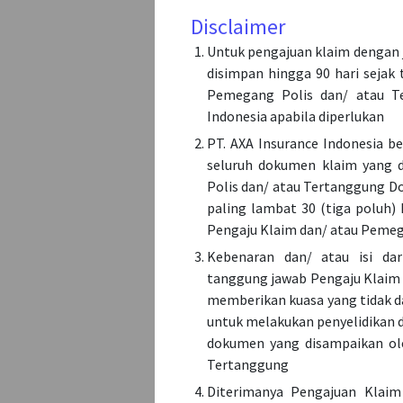
Disclaimer
Nomor pol
Untuk pengajuan klaim dengan 
(-). Cont
disimpan hingga 90 hari sejak
Pemegang Polis dan/ atau Te
Nomor T
Indonesia apabila diperlukan
PT. AXA Insurance Indonesia 
seluruh dokumen klaim yang 
Polis dan/ atau Tertanggung Do
Tanggal 
paling lambat 30 (tiga poluh)
Pengaju Klaim dan/ atau Pemeg
Kebenaran dan/ atau isi da
tanggung jawab Pengaju Klaim 
Nilai kl
memberikan kuasa yang tidak da
untuk melakukan penyelidikan d
IDR
dokumen yang disampaikan ol
Disclaimer
Tertanggung
document 
Diterimanya Pengajuan Klaim 
Rp 5.000.