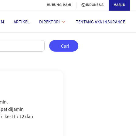
HUBUNGI KAMI
INDONESIA
MASUK
IM
ARTIKEL
DIREKTORI
TENTANG AXA INSURANCE
Cari
min.
apat dijamin
ri ke-11 / 12 dan