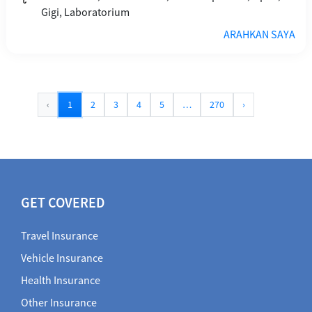
Gigi, Laboratorium
ARAHKAN SAYA
‹
1
2
3
4
5
…
270
›
GET COVERED
Travel Insurance
Vehicle Insurance
Health Insurance
Other Insurance