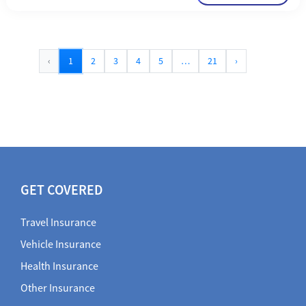
‹
1
2
3
4
5
…
21
›
GET COVERED
Travel Insurance
Vehicle Insurance
Health Insurance
Other Insurance