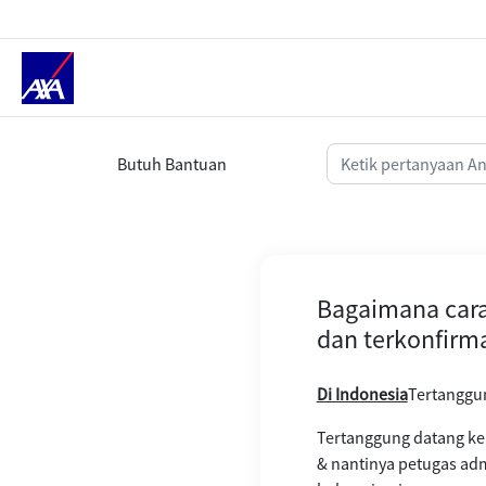
Bagaimana cara penjaminannya ap
Butuh Bantuan
Bagaimana cara
dan terkonfirm
Di Indonesia
Tertanggun
Tertanggung datang ke
& nantinya petugas adm