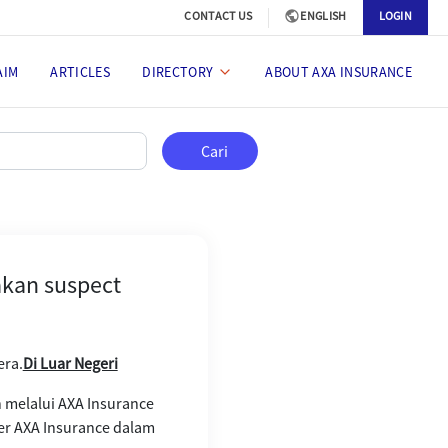
CONTACT US
ENGLISH
LOGIN
AIM
ARTICLES
DIRECTORY
ABOUT AXA INSURANCE
spect dan terkonfirmasi COVID-1
Cari
akan suspect
era.
Di Luar Negeri
melalui AXA Insurance
ter AXA Insurance dalam