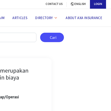
CONTACT US
ENGLISH
LOGIN
AIM
ARTICLES
DIRECTORY
ABOUT AXA INSURANCE
kan prosedur tetap dari RS, apa
Cari
g merupakan
in biaya
nap/Operasi