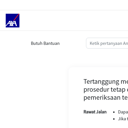
Tertanggung melakukan pemeriksa
Butuh Bantuan
Tertanggung me
prosedur tetap
pemeriksaan te
Rawat Jalan
Dapat
Jika 