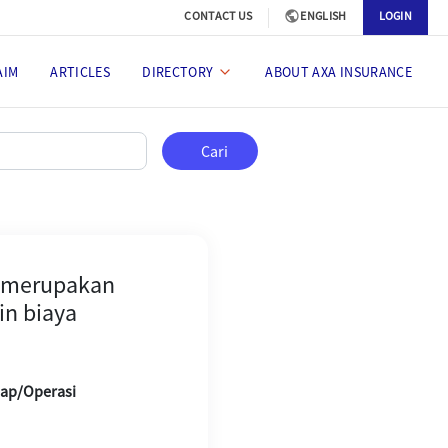
CONTACT US
ENGLISH
LOGIN
AIM
ARTICLES
DIRECTORY
ABOUT AXA INSURANCE
n oleh Coronavirus, apakah biaya
Cari
g merupakan
in biaya
nap/Operasi