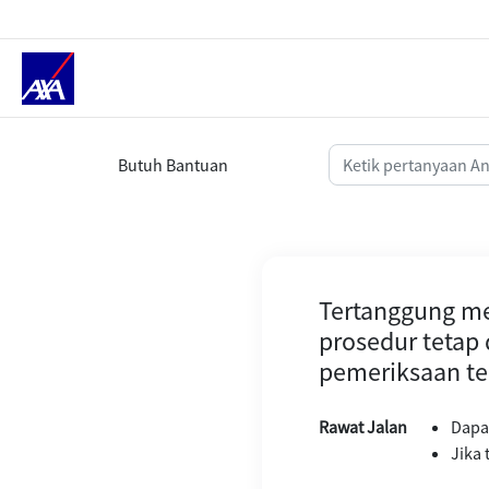
Tertanggung dinyatakan positif 
Butuh Bantuan
Tertanggung me
prosedur tetap
pemeriksaan te
Rawat Jalan
Dapat
Jika 