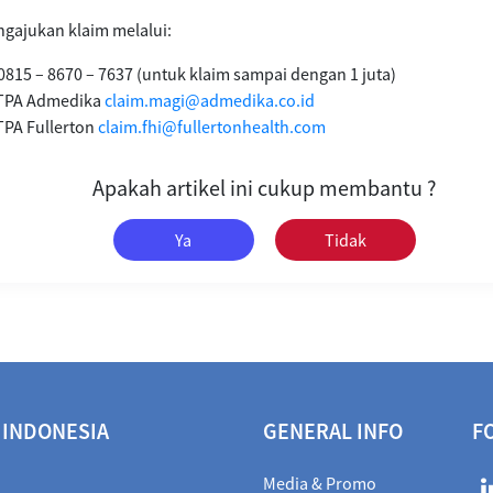
gajukan klaim melalui:
0815 – 8670 – 7637 (untuk klaim sampai dengan 1 juta)
k TPA Admedika
claim.magi@admedika.co.id
TPA Fullerton
claim.fhi@fullertonhealth.com
Apakah artikel ini cukup membantu ?
Ya
Tidak
 INDONESIA
GENERAL INFO
F
Media & Promo