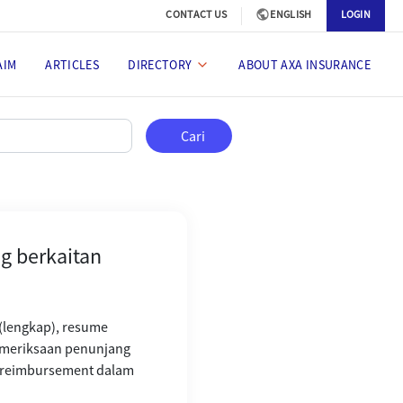
CONTACT US
ENGLISH
LOGIN
AIM
ARTICLES
DIRECTORY
ABOUT AXA INSURANCE
aitan dengan COVID-19?
Cari
g berkaitan
 (lengkap), resume
 pemeriksaan penunjang
 reimbursement dalam