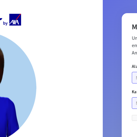
M
Un
em
An
Al
Ka