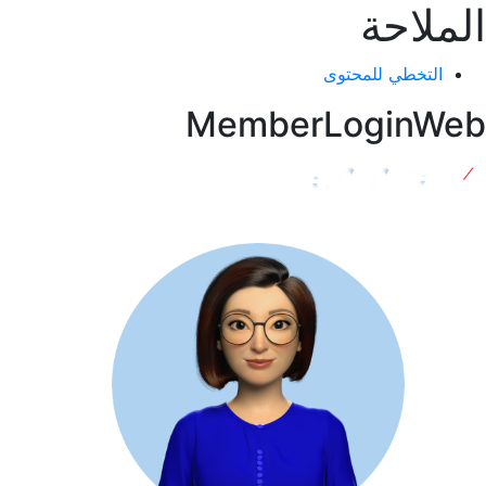
الملاحة
التخطي للمحتوى
MemberLoginWeb
Login Nasabah